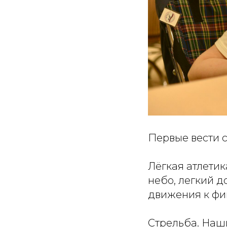
Первые вести с
Лёгкая атлети
небо, легкий д
движения к фи
Стрельба. Наш