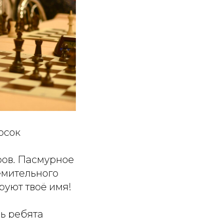
осок
ров. Пасмурное
ремительного
уют твоё имя!
ь ребята