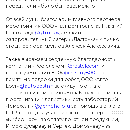
победители!» было бы невозможно.
От всей души благодарим главного партнера
мероприятия ООО «Газпром трансгаз Нижний
Новгород»
@gtrnnov
, детский
оздоровительный лагерь «Ласточка» и лично
его директора Круглов Алексея Алексеевича.
Также выражаем сердечную благодарность
компании «Ростелеком»
@rostelecom
и
проекту «Нижний 800»
@nizhny800
- за
памятные подарки для ребят, ООО «Авто-
Бэст»
@autobestnn
за скиду по оплате
автобусов и компанию «НоваКард» за помощь
в организации логистики, сеть лабораторий
«Гемохелп»
@gemohelpru
за помощь в оплате
ПЦР-тестов для участников и волонтеров, ООО
«Кибер Бар» - за оплату печатной продукции,
Игорю Зубареву и Сергею Домрачеву – за