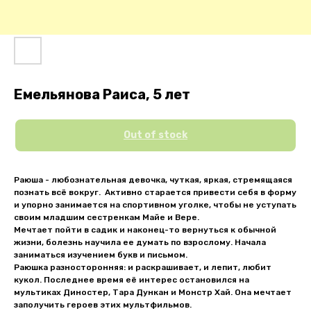
Емельянова Раиса, 5 лет
Out of stock
Раюша - любознательная девочка, чуткая, яркая, стремящаяся
познать всё вокруг. Активно старается привести себя в форму
и упорно занимается на спортивном уголке, чтобы не уступать
своим младшим сестренкам Майе и Вере.
Мечтает пойти в садик и наконец-то вернуться к обычной
жизни, болезнь научила ее думать по взрослому. Начала
заниматься изучением букв и письмом.
Раюшка разносторонняя: и раскрашивает, и лепит, любит
кукол. Последнее время её интерес остановился на
мультиках Диностер, Тара Дункан и Монстр Хай. Она мечтает
заполучить героев этих мультфильмов.