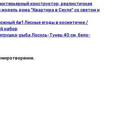
 интерьерный конструктор, реалистичная
модель дома "Квартира в Сеуле" со светом и
ожный 6в1 Лесные ягоды в косметичке /
й набор
игрушка-рыба Лосось-Тунец 40 см, бело-
 умиротворение.