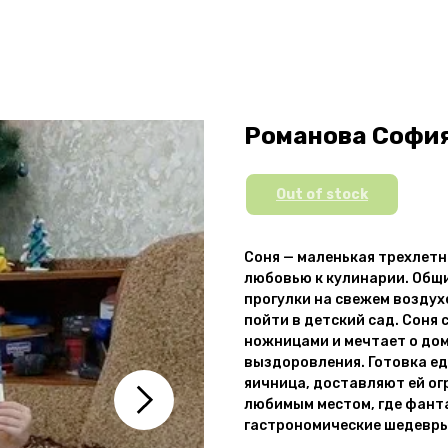
Романова София
Out of stock
Соня — маленькая трехлетн
любовью к кулинарии. Общ
прогулки на свежем воздух
пойти в детский сад. Соня
ножницами и мечтает о дом
выздоровления. Готовка ед
яичница, доставляют ей ог
любимым местом, где фант
гастрономические шедевры,