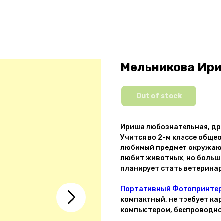
Мельникова Ирин
Out of stock
Ириша любознательная, др
Учится во 2-м классе обще
любимый предмет окружающ
любит животных, но больше
планирует стать ветерина
Портативный Фотопринтер
компактный, не требует кар
компьютером, беспроводной