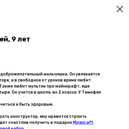
й, 9 лет
, доброжелательный мальчишка. Он увлекается
торе, а в свободное от уроков время любит
 Также любит мультик про майнкрафт, еще
ыря. Он учится в школе, во 2 классе. У Тимофея
ечиться и быть здоровым.
ать конструктор, ему нравится строить
удет счастлив получить в подарок
Minecraft
ровой набор