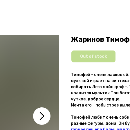
Жаринов Тимофе
Out of stock
Тимофей - очень ласковый
музыкой играет на синтеза
собирать Лего майнкрафт.
нравится мультик Три богат
чуткое, доброе сердце.
Мечта его - побыстрее выл
Тимофей любит очень собир
разные фигуры, дома. Он б
горная пещера большой иг