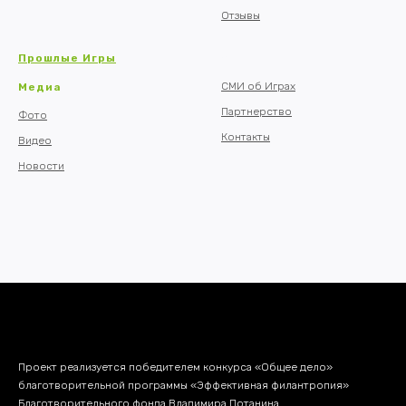
Отзывы
Прошлые Игры
а
СМИ об Играх
Медиа
Партнерство
Фото
Контакты
Видео
Новости
Проект реализуется победителем конкурса «Общее дело»
благотворительной программы «Эффективная филантропия»
Благотворительного фонда Владимира Потанина